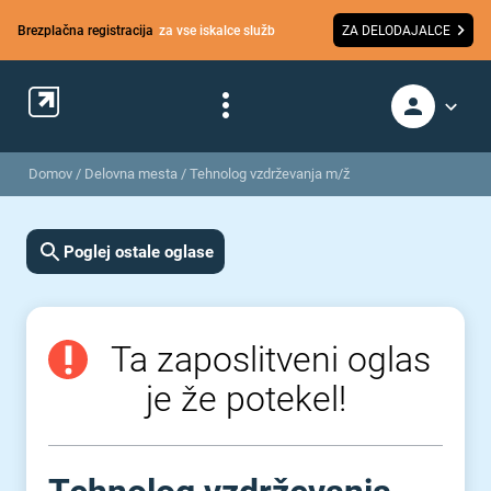
Brezplačna registracija
za vse iskalce služb
ZA DELODAJALCE
Domov
/
Delovna mesta
/
Tehnolog vzdrževanja m/ž
Poglej ostale oglase
Ta zaposlitveni oglas
je že potekel!