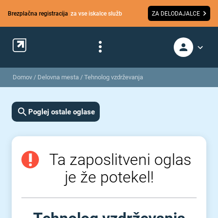
Brezplačna registracija
za vse iskalce služb
ZA DELODAJALCE
Domov
/
Delovna mesta
/
Tehnolog vzdrževanja
Poglej ostale oglase
Ta zaposlitveni oglas
je že potekel!