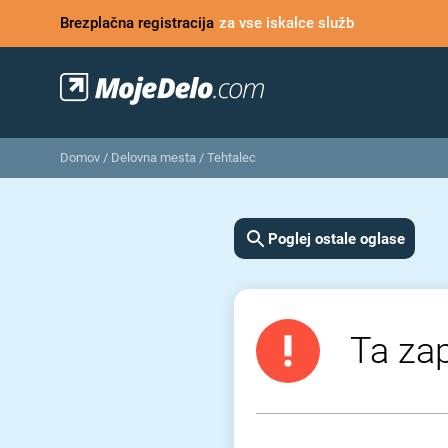
Brezplačna registracija
za vse iskalce služb
Domov
/
Delovna mesta
/
Tehtalec
Poglej ostale oglase
Ta zap