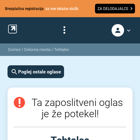
Brezplačna registracija
za vse iskalce služb
ZA DELODAJALCE
Domov
/
Delovna mesta
/
Tehtalec
Poglej ostale oglase
Ta zaposlitveni oglas
je že potekel!