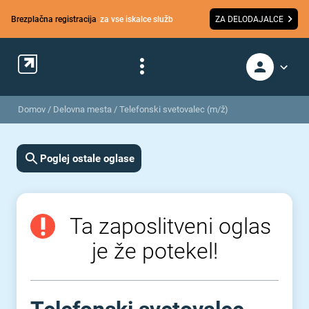
Brezplačna registracija
za vse iskalce služb
ZA DELODAJALCE
Domov
/
Delovna mesta
/
Telefonski svetovalec (m/ž)
Poglej ostale oglase
Ta zaposlitveni oglas
je že potekel!