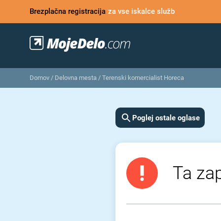
Brezplačna registracija
za vse iskalce služb
Domov
/
Delovna mesta
/
Terenski komercialist Horeca
Poglej ostale oglase
Ta zap