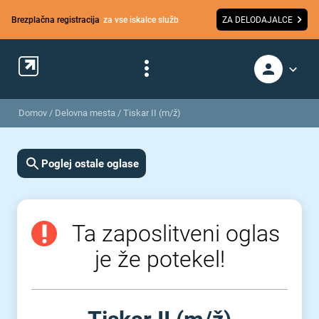
Brezplačna registracija
za vse iskalce služb
ZA DELODAJALCE
Domov
/
Delovna mesta
/
Tiskar II (m/ž)
Poglej ostale oglase
Ta zaposlitveni oglas
je že potekel!