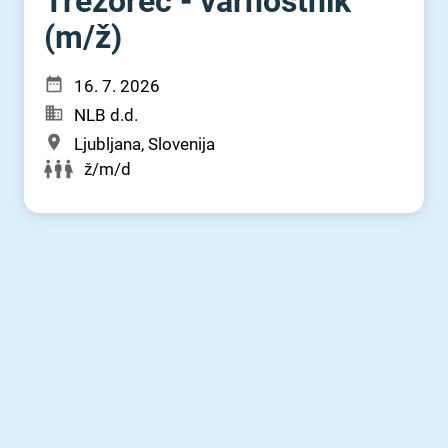
Trezorec - varnostnik
(m⁠/⁠ž)
16. 7. 2026
NLB d.d.
Ljubljana, Slovenija
ž/m/d