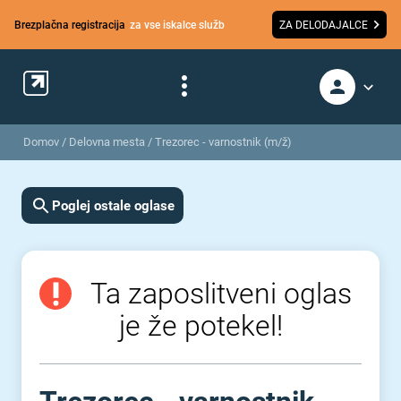
Brezplačna registracija
za vse iskalce služb
ZA DELODAJALCE
Domov
/
Delovna mesta
/
Trezorec - varnostnik (m/ž)
Poglej ostale oglase
Ta zaposlitveni oglas
je že potekel!