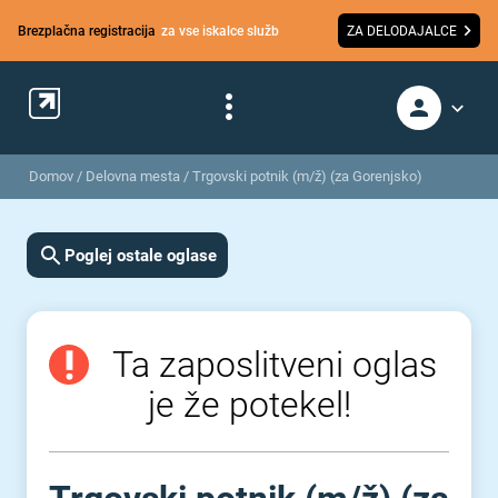
Brezplačna registracija
za vse iskalce služb
ZA DELODAJALCE
Domov
/
Delovna mesta
/
Trgovski potnik (m/ž) (za Gorenjsko)
Poglej ostale oglase
Ta zaposlitveni oglas
je že potekel!