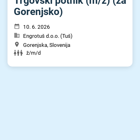
Trgovski potnik (m⁠/⁠ž) (za
Gorenjsko)
10. 6. 2026
Engrotuš d.o.o. (Tuš)
Gorenjska, Slovenija
ž/m/d