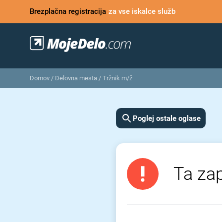
Brezplačna registracija
za vse iskalce služb
Domov
/
Delovna mesta
/
Tržnik m/ž
Poglej ostale oglase
Ta zap