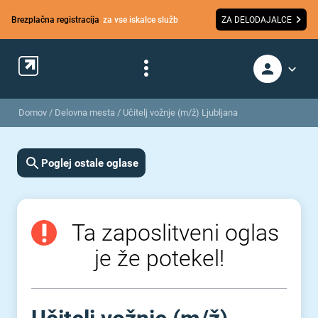
Brezplačna registracija
za vse iskalce služb
ZA DELODAJALCE
Domov
/
Delovna mesta
/
Učitelj vožnje (m/ž) Ljubljana
Poglej ostale oglase
Ta zaposlitveni oglas
je že potekel!