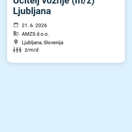
Učitelj vožnje (m⁠/⁠ž)
Ljubljana
21. 6. 2026
AMZS d.o.o.
Ljubljana, Slovenija
ž/m/d