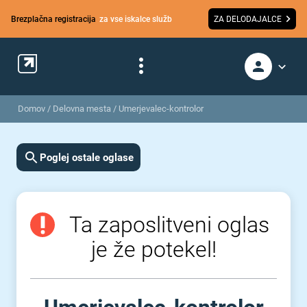
Brezplačna registracija
za vse iskalce služb
ZA DELODAJALCE
Domov
/
Delovna mesta
/
Umerjevalec-kontrolor
Poglej ostale oglase
Ta zaposlitveni oglas
je že potekel!