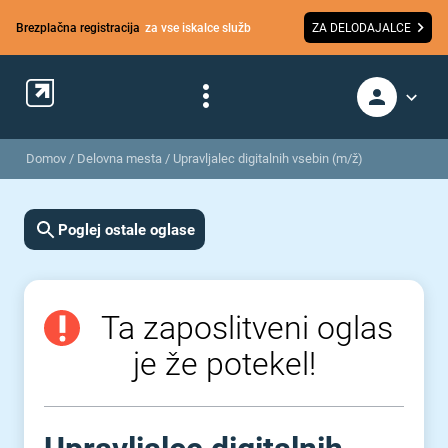
Brezplačna registracija
za vse iskalce služb
ZA DELODAJALCE
Domov
/
Delovna mesta
/
Upravljalec digitalnih vsebin (m/ž)
Poglej ostale oglase
Ta zaposlitveni oglas
je že potekel!