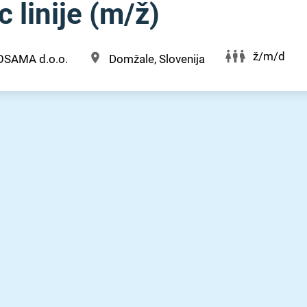
 linije (m⁠/⁠ž)
ž/m/d
OSAMA d.o.o.
Domžale, Slovenija