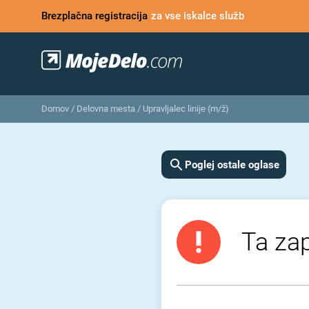
Brezplačna registracija
za vse iskalce služb
Domov
/
Delovna mesta
/
Upravljalec linije (m/ž)
Poglej ostale oglase
Ta zap