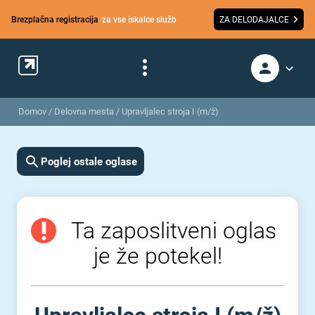
Brezplačna registracija
za vse iskalce služb
ZA DELODAJALCE
Domov
/
Delovna mesta
/
Upravljalec stroja I (m/ž)
Poglej ostale oglase
Ta zaposlitveni oglas
je že potekel!