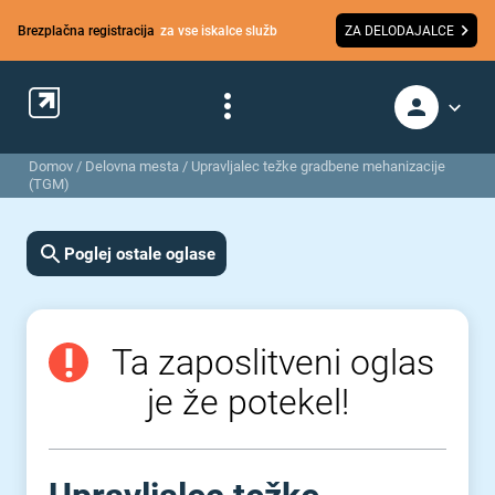
Brezplačna registracija
za vse iskalce služb
ZA DELODAJALCE
Domov
/
Delovna mesta
/
Upravljalec težke gradbene mehanizacije
(TGM)
Poglej ostale oglase
Ta zaposlitveni oglas
je že potekel!