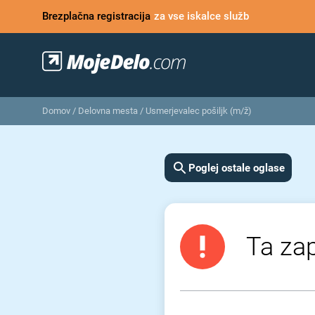
Brezplačna registracija
za vse iskalce služb
Domov
/
Delovna mesta
/
Usmerjevalec pošiljk (m/ž)
Poglej ostale oglase
Ta zap