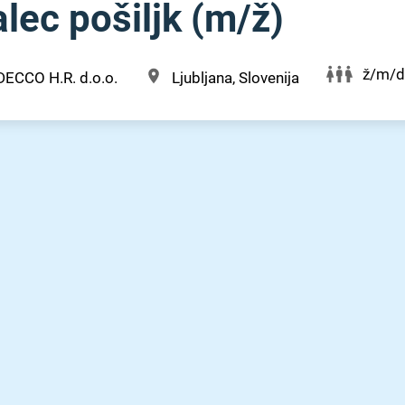
ec pošiljk (m⁠/⁠ž)
ž/m/d
DECCO H.R. d.o.o.
Ljubljana, Slovenija