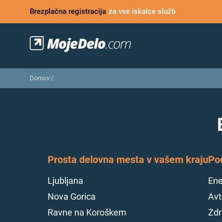
Brezplačna registracija
za vse iskalce služb
Domov
/
Delovna mesta
/
V programu ODKOVKI (obrat Termična obd
Poglej ostale oglase
Ta zaposlitveni og