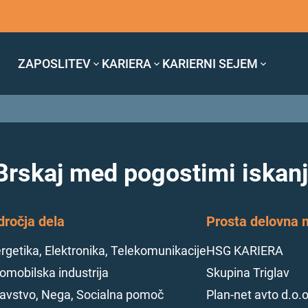
ZAPOSLITEV
KARIERA
KARIERNI SEJEM
elava) zaposlimo KALILCA ORODIJ (M/Ž)
las je že potekel!