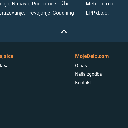
 (obrat Termična obdel
RODIJ (M⁠/⁠Ž)
ž/m/d
venija