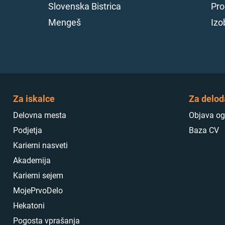
V programu ODKOVKI
zaposlimo KALILCA O
12. 7. 2026
Unior d.d.
Zreče, Slo