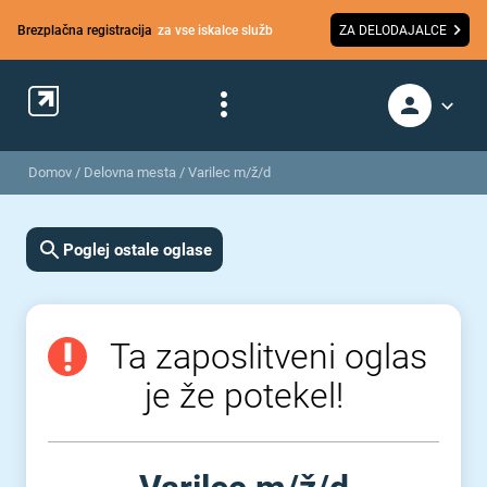
Brezplačna registracija
za vse iskalce služb
ZA DELODAJALCE
Domov
/
Delovna mesta
/
Varilec m/ž/d
Poglej ostale oglase
Ta zaposlitveni oglas
je že potekel!