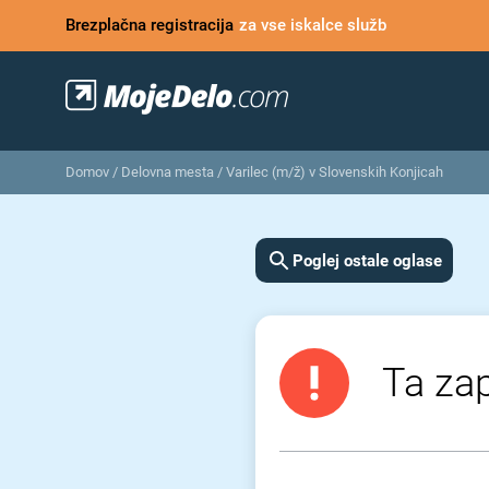
Brezplačna registracija
za vse iskalce služb
Domov
/
Delovna mesta
/
Varilec (m/ž) v Slovenskih Konjicah
Poglej ostale oglase
Ta zap