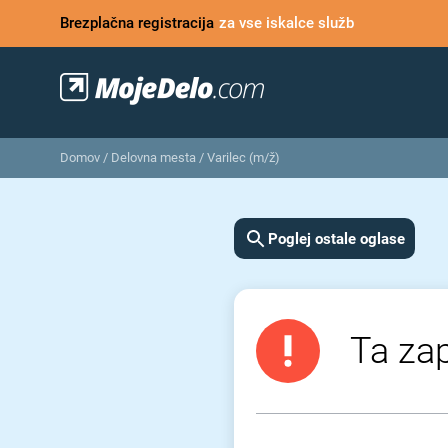
Brezplačna registracija
za vse iskalce služb
Domov
/
Delovna mesta
/
Varilec (m/ž)
Poglej ostale oglase
Ta zap