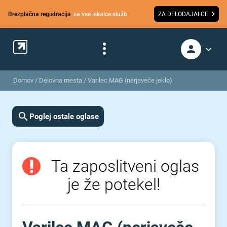
Brezplačna registracija
za vse iskalce služb
ZA DELODAJALCE
Domov
/
Delovna mesta
/
Varilec MAG (nerjaveče jeklo)
Poglej ostale oglase
Ta zaposlitveni oglas
je že potekel!