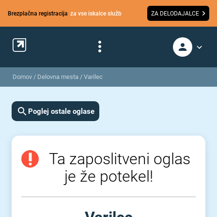
Brezplačna registracija
za vse iskalce služb
ZA DELODAJALCE
Domov
/
Delovna mesta
/
Varilec
Poglej ostale oglase
Ta zaposlitveni oglas
je že potekel!