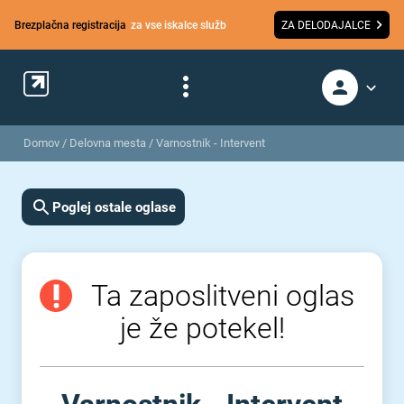
Brezplačna registracija
za vse iskalce služb
ZA DELODAJALCE
Domov
/
Delovna mesta
/
Varnostnik - Intervent
Poglej ostale oglase
Ta zaposlitveni oglas
je že potekel!