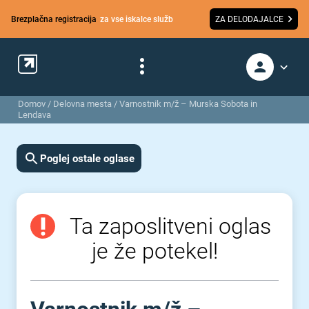
Brezplačna registracija
za vse iskalce služb
ZA DELODAJALCE
Domov
/
Delovna mesta
/
Varnostnik m/ž – Murska Sobota in
Lendava
Poglej ostale oglase
Ta zaposlitveni oglas
je že potekel!