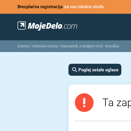
Brezplačna registracija
za vse iskalce služb
Domov
/
Delovna mesta
/
Varnostnik z orožjem m/ž - Koroška
Poglej ostale oglase
Ta zap