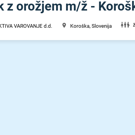
 z orožjem m⁠/⁠ž - Koroš
KTIVA VAROVANJE d.d.
Koroška, Slovenija