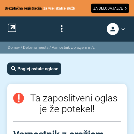
Brezplačna registracija
za vse iskalce služb
ZA DELODAJALCE
Domov
/
Delovna mesta
/
Varnostnik z orožjem m/ž
Poglej ostale oglase
Ta zaposlitveni oglas
je že potekel!