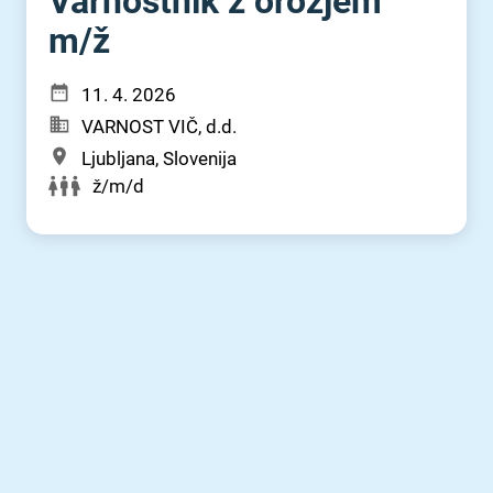
Varnostnik z orožjem
m⁠/⁠ž
11. 4. 2026
VARNOST VIČ, d.d.
Ljubljana, Slovenija
ž/m/d