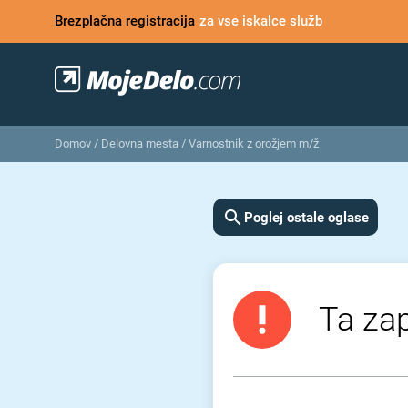
Brezplačna registracija
za vse iskalce služb
Domov
/
Delovna mesta
/
Varnostnik z orožjem m/ž
Poglej ostale oglase
Ta zap