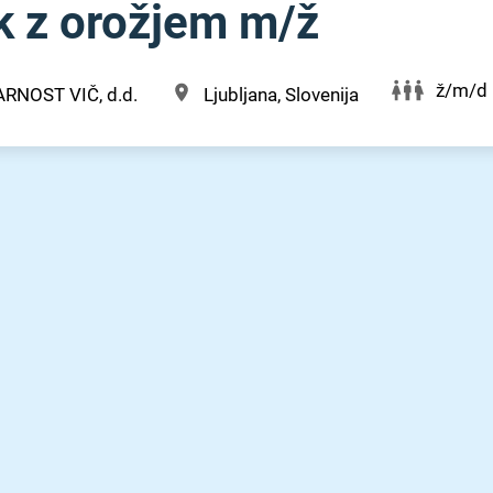
 z orožjem m⁠/⁠ž
ž/m/d
ARNOST VIČ, d.d.
Ljubljana, Slovenija