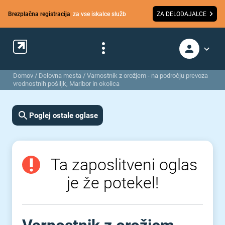
Brezplačna registracija
za vse iskalce služb
ZA DELODAJALCE
Domov
/
Delovna mesta
/
Varnostnik z orožjem - na področju prevoza
vrednostnih pošiljk, Maribor in okolica
Poglej ostale oglase
Ta zaposlitveni oglas
je že potekel!