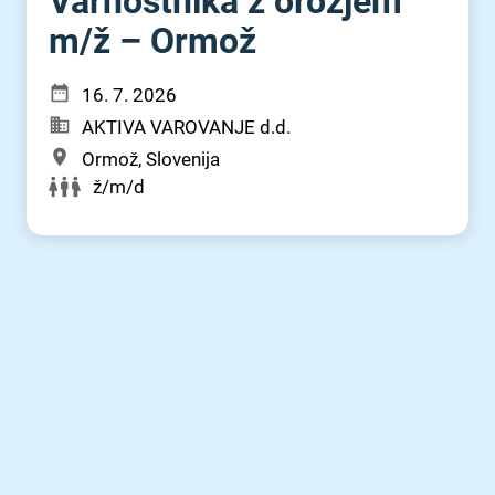
Varnostnika z orožjem
m⁠/⁠ž – Ormož
16. 7. 2026
AKTIVA VAROVANJE d.d.
Ormož, Slovenija
ž/m/d