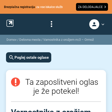
Brezplačna registracija
za vse iskalce služb
ZA DELODAJALCE
Domov
/
Delovna mesta
/
Varnostnika z orožjem m/ž – Ormož
Poglej ostale oglase
Ta zaposlitveni oglas
je že potekel!