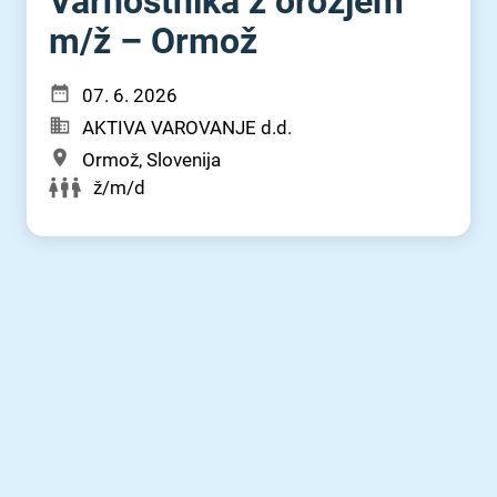
Varnostnika z orožjem
m⁠/⁠ž – Ormož
07. 6. 2026
AKTIVA VAROVANJE d.d.
Ormož, Slovenija
ž/m/d