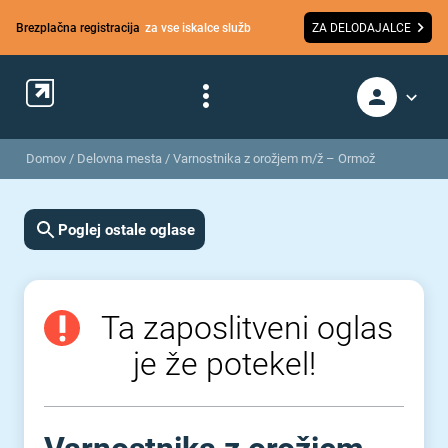
Brezplačna registracija
za vse iskalce služb
ZA DELODAJALCE
Domov
/
Delovna mesta
/
Varnostnika z orožjem m/ž – Ormož
Poglej ostale oglase
Ta zaposlitveni oglas
je že potekel!