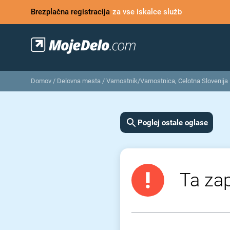
Brezplačna registracija
za vse iskalce služb
Domov
/
Delovna mesta
/
Varnostnik/Varnostnica, Celotna Slovenija
Poglej ostale oglase
Ta zap