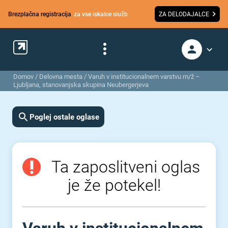
Brezplačna registracija
za vse iskalce služb
ZA DELODAJALCE
Domov
/
Delovna mesta
/
Varuh v institucionalnem varstvu m/ž –
Ljubljana, stanovanjska skupina Neubergerjeva
Poglej ostale oglase
Ta zaposlitveni oglas
je že potekel!