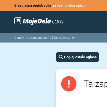
Brezplačna registracija
za vse iskalce služb
Domov
/
Delovna mesta
/
Viličarist dve izmeni
Poglej ostale oglase
Ta zap