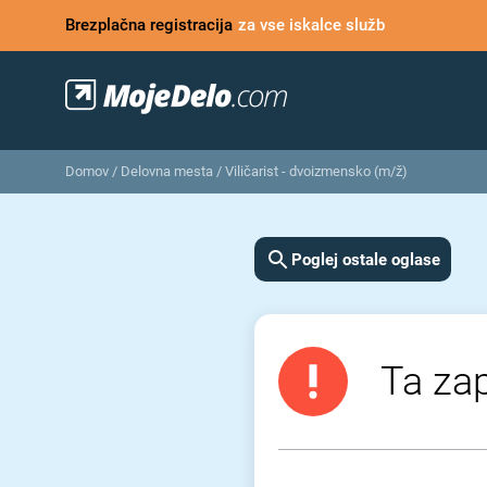
Brezplačna registracija
za vse iskalce služb
Domov
/
Delovna mesta
/
Viličarist - dvoizmensko (m/ž)
Poglej ostale oglase
Ta zap