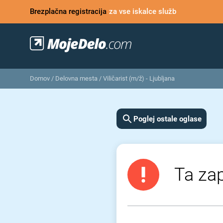
Brezplačna registracija
za vse iskalce služb
Domov
/
Delovna mesta
/
Viličarist (m/ž) - Ljubljana
Poglej ostale oglase
Ta zap