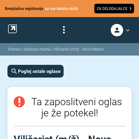
Brezplačna registracija
za vse iskalce služb
ZA DELODAJALCE
Domov
/
Delovna mesta
/
Viličarist (m/ž) - Novo Mesto
Poglej ostale oglase
Ta zaposlitveni oglas
je že potekel!