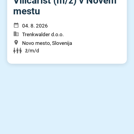
Viličarist (m⁠/⁠ž) v Novem
mestu
04. 8. 2026
Trenkwalder d.o.o.
Novo mesto, Slovenija
ž/m/d