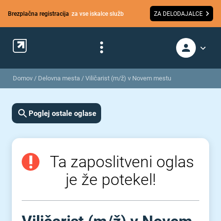
Brezplačna registracija
za vse iskalce služb
ZA DELODAJALCE
Domov
/
Delovna mesta
/
Viličarist (m/ž) v Novem mestu
Poglej ostale oglase
Ta zaposlitveni oglas
je že potekel!