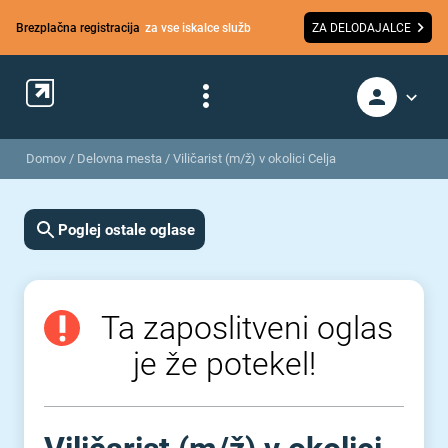
Brezplačna registracija
za vse iskalce služb
ZA DELODAJALCE
Domov
/
Delovna mesta
/
Viličarist (m/ž) v okolici Celja
Poglej ostale oglase
Ta zaposlitveni oglas
je že potekel!