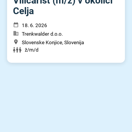
Viličarist (m⁠/⁠ž) v okolici
Celja
18. 6. 2026
Trenkwalder d.o.o.
Slovenske Konjice, Slovenija
ž/m/d