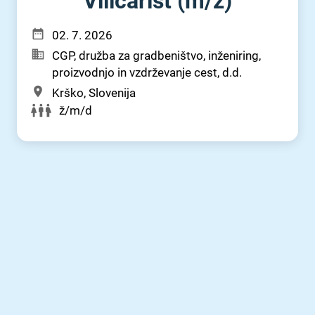
Viličarist (m⁠/⁠ž)
02. 7. 2026
CGP, družba za gradbeništvo, inženiring,
proizvodnjo in vzdrževanje cest, d.d.
Krško, Slovenija
ž/m/d