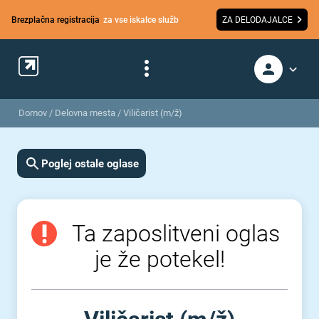
Brezplačna registracija
za vse iskalce služb
ZA DELODAJALCE
Domov
/
Delovna mesta
/
Viličarist (m/ž)
Poglej ostale oglase
Ta zaposlitveni oglas
je že potekel!