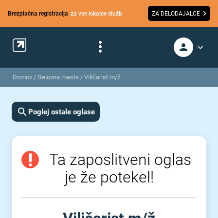
Brezplačna registracija
za vse iskalce služb
ZA DELODAJALCE
Domov
/
Delovna mesta
/
Viličarist m/ž
Poglej ostale oglase
Ta zaposlitveni oglas
je že potekel!