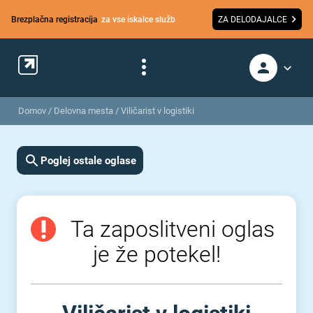
Brezplačna registracija
za vse iskalce služb
ZA DELODAJALCE
Domov
/
Delovna mesta
/
Viličarist v logistiki
Poglej ostale oglase
Ta zaposlitveni oglas
je že potekel!