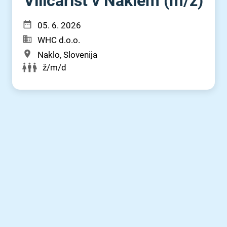
Viličarist v Naklem (m⁠/⁠ž)
05. 6. 2026
WHC d.o.o.
Naklo, Slovenija
ž/m/d