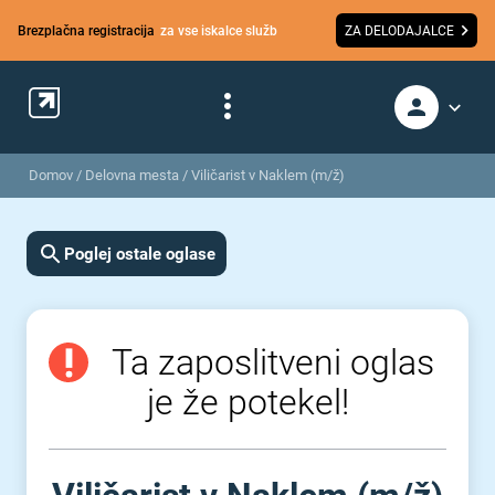
Brezplačna registracija
za vse iskalce služb
ZA DELODAJALCE
Domov
/
Delovna mesta
/
Viličarist v Naklem (m/ž)
Poglej ostale oglase
Ta zaposlitveni oglas
je že potekel!