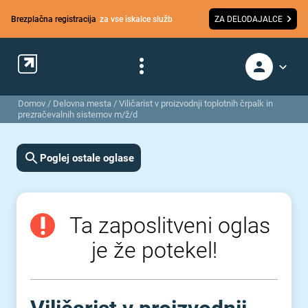
Brezplačna registracija
za vse iskalce služb
ZA DELODAJALCE
Domov
/
Delovna mesta
/
Viličarist v proizvodnji toplotnih črpalk in
prezračevalnih sistemov m/ž/d
Poglej ostale oglase
Ta zaposlitveni oglas
je že potekel!