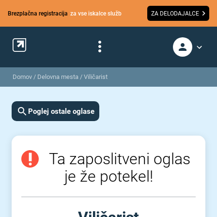
Brezplačna registracija
za vse iskalce služb
ZA DELODAJALCE
Domov
/
Delovna mesta
/
Viličarist
Poglej ostale oglase
Ta zaposlitveni oglas
je že potekel!