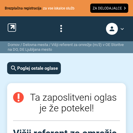
Brezplačna registracija
za vse iskalce služb
ZA DELODAJALCE
Domov
/
Delovna mesta
/
Višji referent za omrežje (m/ž) v OE Storitve
na DO, DE Ljubljana mesto
Poglej ostale oglase
Ta zaposlitveni oglas
je že potekel!