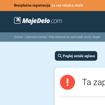
Brezplačna registracija
za vse iskalce služb
Domov
/
Delovna mesta
/
Višji referent za vozni park (m/ž), Koper
Poglej ostale oglase
Ta zap