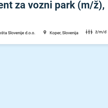
ent za vozni park (m⁠/⁠ž),
ž/m/d
šta Slovenije d.o.o.
Koper, Slovenija