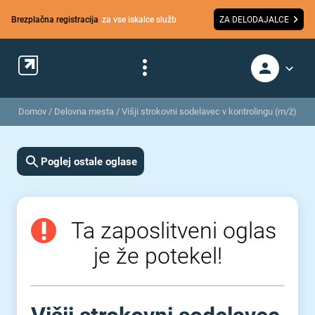
Brezplačna registracija
za vse iskalce služb
ZA DELODAJALCE
Domov
/
Delovna mesta
/
Višji strokovni sodelavec v kontrolingu (m/ž)
Poglej ostale oglase
Ta zaposlitveni oglas
je že potekel!