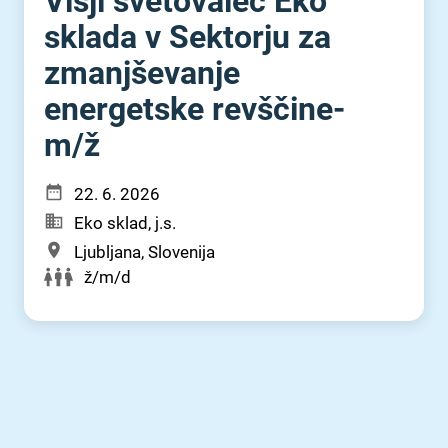
Višji svetovalec Eko
sklada v Sektorju za
zmanjševanje
energetske revščine-
m⁠/⁠ž
22. 6. 2026
Eko sklad, j.s.
Ljubljana, Slovenija
ž/m/d