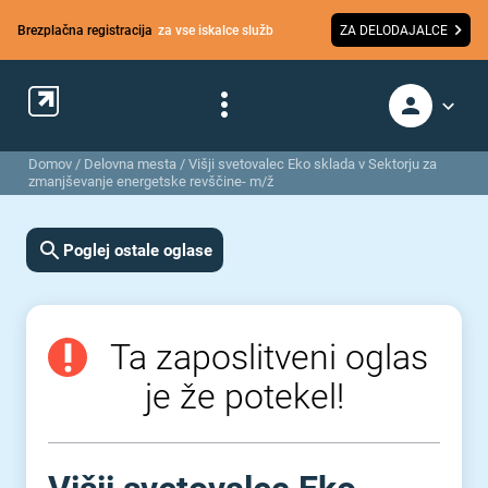
Brezplačna registracija
za vse iskalce služb
ZA DELODAJALCE
Domov
/
Delovna mesta
/
Višji svetovalec Eko sklada v Sektorju za
zmanjševanje energetske revščine- m/ž
Poglej ostale oglase
Ta zaposlitveni oglas
je že potekel!