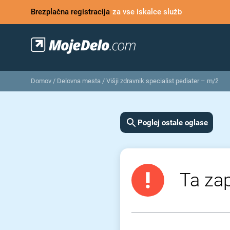
Brezplačna registracija
za vse iskalce služb
Domov
/
Delovna mesta
/
Višji zdravnik specialist pediater – m/ž
Poglej ostale oglase
Ta zap