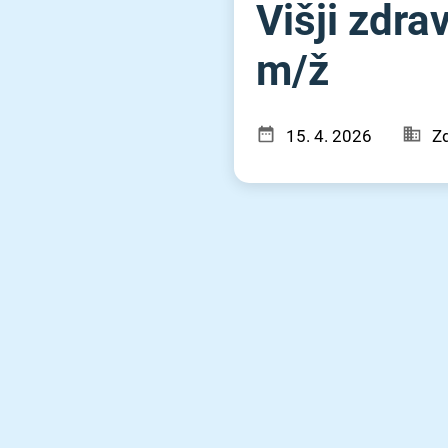
Višji zdra
m⁠/⁠ž
15. 4. 2026
Z